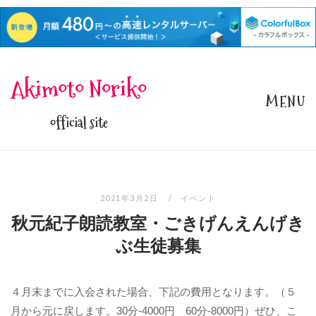
Skip
Akimoto Noriko
to
MENU
content
official site
2021年3月2日
イベント
秋元紀子朗読教室・ごきげんえんげき
ぶ生徒募集
４月末までに入会された場合、下記の費用となります。（５
月から元に戻します。30分-4000円 60分-8000円）ぜひ、こ