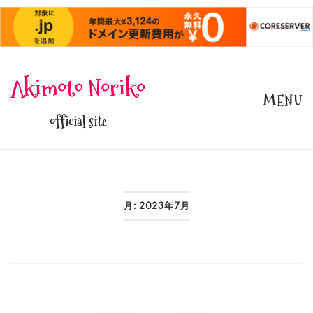
Skip
Akimoto Noriko
to
MENU
content
official site
月:
2023年7月