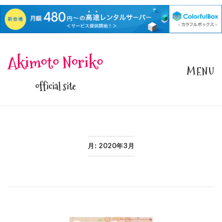
Skip
Akimoto Noriko
to
MENU
content
official site
月:
2020年3月