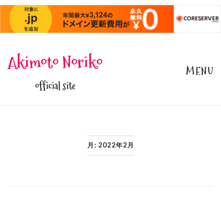
Skip
Akimoto Noriko
to
MENU
content
official site
月:
2022年2月