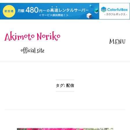
Skip
Akimoto Noriko
to
MENU
content
official site
タグ:
配信