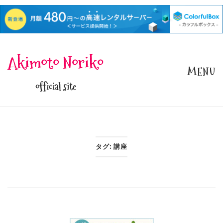
Skip
Akimoto Noriko
to
MENU
content
official site
タグ:
講座