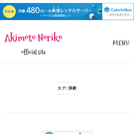
Skip
Akimoto Noriko
to
MENU
content
official site
タグ:
演劇