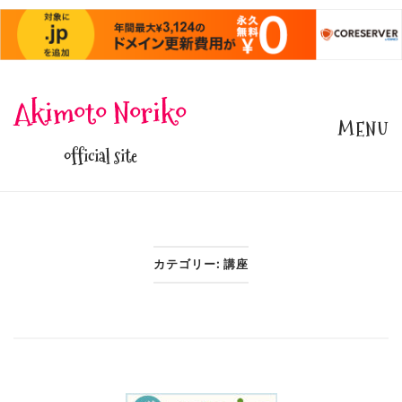
Skip
Akimoto Noriko
to
MENU
content
official site
カテゴリー:
講座