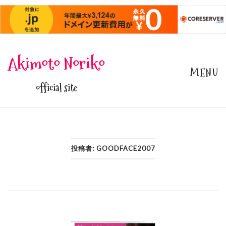
Skip
Akimoto Noriko
to
MENU
content
official site
投稿者:
GOODFACE2007