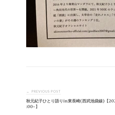
Post
PREVIOUS POST
←
秋元紀子ひとり語りin東長崎(西武池袋線)【2024.5
navigation
:00~】