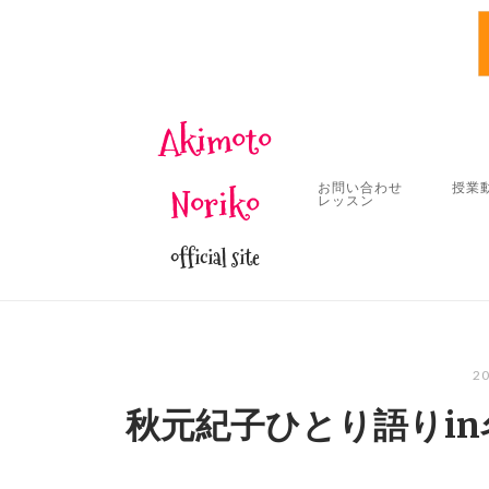
Skip
Akimoto
to
content
お問い合わせ
授業
Noriko
レッスン
official site
2
秋元紀子ひとり語りin名古屋