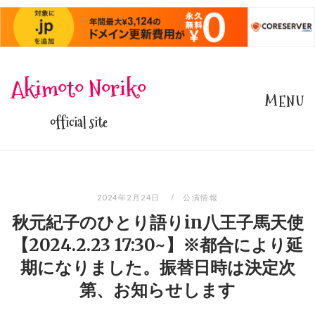
Skip
Akimoto Noriko
to
MENU
content
official site
2024年2月24日
公演情報
秋元紀子のひとり語りin八王子馬天使
【2024.2.23 17:30~】※都合により延
期になりました。振替日時は決定次
第、お知らせします