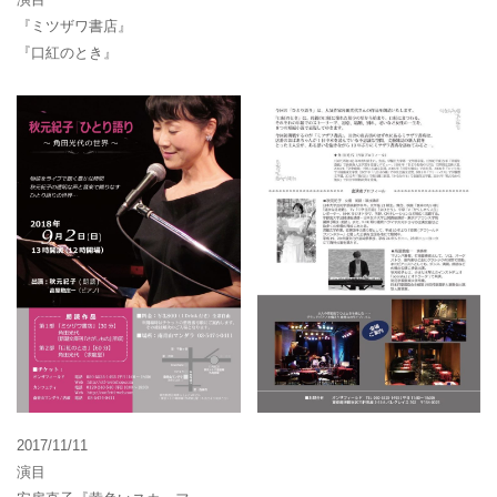
『ミツザワ書店』
『口紅のとき』
2017/11/11
演目