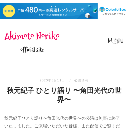
Skip
Akimoto Noriko
to
MENU
content
official site
2020年8月11日
公演情報
秋元紀子 ひとり語り 〜角田光代の世
界〜
秋元紀子ひとり語り〜角田光代の世界〜の公演は無事に終了
いたしました。ご来場いただいた皆様、また配信でご覧くだ