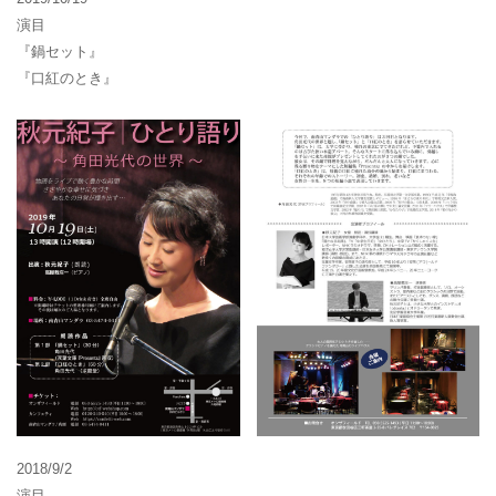
演目
『鍋セット』
『口紅のとき』
2018/9/2
演目